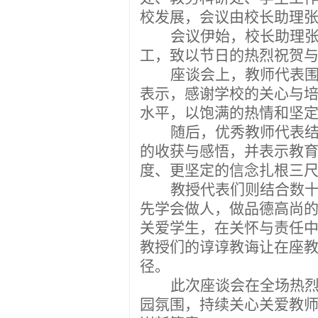
校发展
，
会议由校长助理
会议伊始，
校长助理
工
，致以节日
的
热烈
祝贺
座谈会上，教师代表
表示，感谢学校的关心与
水平，以饱满的热情和坚
随后，
优秀教师代表
的收获与感悟，并表示教
度、更坚定的信念扎根三
教授代表们则结合数
先学会做人，做品德高尚
关爱学生，在关怀与责任
教授们的谆谆教诲让在座
径。
此次座谈会在全场热
园氛围，持续关心关爱教