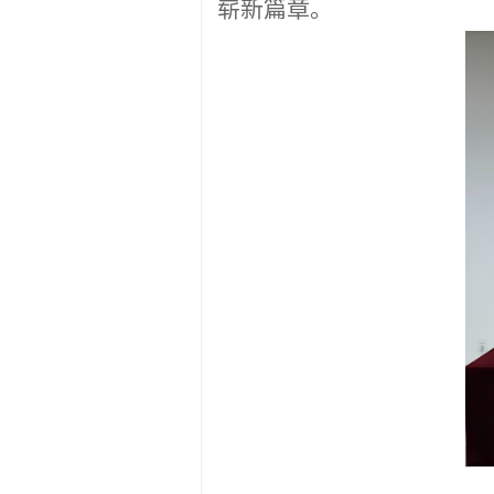
崭新
篇章
。