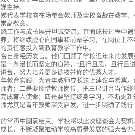
张娣主持
。
张娣
代表学校向在场
参会
教师及全校奋战在教学、
与崇高敬意。
围绕工作与成长展开坦诚交流
，
直面成长过程中遇
培养
，
将继续虚心向同事
和
前辈学习，在岗位上不
定的责任感投入
到
教育
教学
工作
中
。
结合自身经历发言。他们回顾了学校近年来的发展
育是一条漫长而坚定的道路，
“且行且思，且行且进
尺讲台，努力培养更多德技并修的优秀人才。
十年教育实践，为青年教师成长送上建议与希冀。
的师者；二是要珍惜教师岗位，把三尺讲台当作终
中完成育人使命；四是要坚持终身学习，不断更新
教师尤其是青年教师深受启发，进一步明确了践行
烈的掌声中圆满结束。学校
将
以此次座谈会为契机
师成长，不断凝聚推动学校高质量发展的强大合力