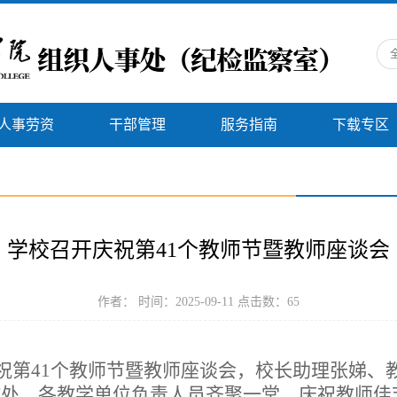
人事劳资
干部管理
服务指南
下载专区
学校召开庆祝第41个教师节暨教师座谈会
作者： 时间：2025-09-11 点击数：
65
祝第
41个教师节暨教师座谈会，
校长助理张娣
、
作处
、各教学单位负责人
员
齐聚
一堂
，
庆祝教师
佳